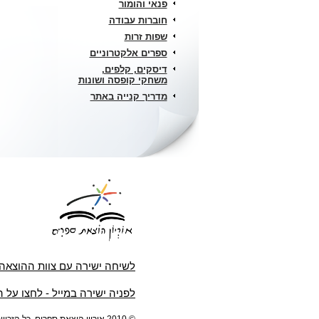
פנאי והומור
חוברות עבודה
שפות זרות
ספרים אלקטרוניים
דיסקים, קלפים,
משחקי קופסה ושונות
מדריך קנייה באתר
לשיחה ישירה עם צוות ההוצאה
לפניה ישירה במייל - לחצו על 