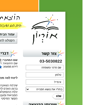
עמוד הבית
הקטלוג להו
דברי 
צור קשר
שם המחבר:
לי
03-5030822
שם ההוצאה: דפ
דירוג ממוצע:
לִיאַת לֵאָה מִזְרָ
שִׁירָתָהּ הַגְּאוֹנָ
בִּרְצוֹן הָאָדָם לְתִ
יְכֹלֶת הַהִסְתַּכְּלוּ
הַמְּצִיאוּת וּמֵעֵבֶ
הַקֶּשֶׁר הַמִּיסְטִי 
שירותי ההוצאה