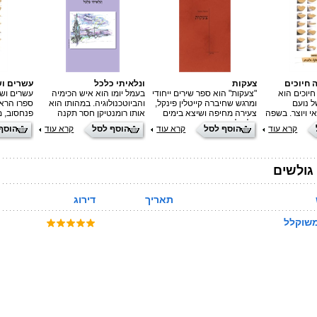
 חיוכים
צעקות
ונלאיתי כלכל
עשרים וש
יוכים הוא
"צעקות" הוא ספר שירים ייחודי
בעמל יומו הוא איש הכימיה
עשרים ושמ
ל נועם
ומרגש שחיברה קייטלין פינקל,
והביוטכנולוגיה. במהותו הוא
ספרו הראש
י ויוצר. בשפה
צעירה מחיפה ושיצא בימים
אותו רומנטיקן חסר תקנה
פנחסוב, מ
פורש בפנינו
אלה לאור בהוצאת הספרים
שחצה את הקווים, זה
יום יומית 
קרא עוד
הוסף לסל
קרא עוד
הוסף לסל
קרא עוד
הוסף
ויות שונות
אוריון. קייטלין מספרת, כי
שסקרנותו אחזה בציצית ראשו
נועם שלושי
ם שונים-
כתבה את השירים כשהייתה
וגררה אותו אל העולם של
בשלושים ס
 אהבה גדולה,
בת 16-17.
מדעי הטבע אך לא עלה בידה
ילדות, מש
 ושאר החלקים
להכחיד אצלו את הנהייה
אכזבות, ח
גולשים
.
אחרי החרוז התמים.
שמרכיבים 
תאריך
דירוג
משוקלל