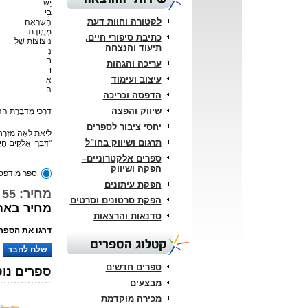
יֵשׁ
בִּי
לקטורה וחוות דעת
הַשְׁרָאָה
מְיֻחֶדֶת
כתיבת סיפורי חיים,
נִיצוֹצוֹת שֶׁל
תיעוד והנצחה
נְ
ב
עריכה והגהות
וּ
עיצוב ועימוד
אָ
ה
הדפסה וכריכה
שיווק והפצה
דַּרְכִּי מְדַבֶּרֶת הַה
יחסי ציבור לספרים
לִיאַת לֵאָה מִזְרָחִי
תרגום ושיווק בחו"ל
"דִּבְרֵי אֱלֹקִים חַי
ספרים אלקטרוניים–
הפקה ושיווק
ספר מודפס
הפקת עיתונים
מחיר:
55 ₪
הפקת סרטונים וסרטים
מחיר באתר: 
סדנאות והרצאות
דרגו את הספר:
קטלוג הספרים
שלח לחבר
ספרים חדשים
ספרים נוס
מבצעים
מכירה מוקדמת