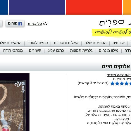
פורום
סל קניות
אודותינו
הסופרים שלנו
שאלות ותשובות
טיפים לסופר
המאיירים שלנו
רדה
מילון מונחים
גלריית תמונות
כתבו עלינו
קישורים
מכתבי תודה
אלוקים חיים
את לאה מזרחי
ים מספרים
(דורג על יד 3 קוראים)
חִי
, מְשׁוֹרֶרֶת יְרוּשַׁלְמִית בְּרֶסְלֶבִית פִּלְאִית!
ה עוֹסֶקֶת בָּאֱמֶת לַאֲמִתָּה.
קּוּן כִּמְסַמֵּן אֶת מַשְׁמָעוּת הַחַיִּים.
ת וְהַהִתְבּוֹנְנוּת הַמְּיֻחֶדֶת שֶׁלָּהּ עַל
ר מַפְעִים לֵב.
שֶׁלָּהּ עִם אֱלֹקִים הוּא כָּל מַהוּתָהּ.