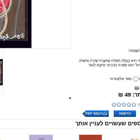
ַשְׁגָּחָה:
 הִיא בַּעֲלַת תְּפִלָּה שֶׁיּוֹצֶרֶת שִׁירָה אִישִׁית.
ִּים" הוּא סִפְרָהּ הָרְבִיעִי הַיּוֹצֵא לָאוֹר.
ספר אלקטרוני
49 ₪
הדפסה
הוסף לסל
פים שעשויים לעניין אותך