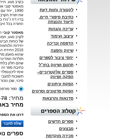
בקרב מגע. הייתה
מאסטר קובי את 
לקטורה וחוות דעת
1990 , יחד
את תורת הקרב 
כתיבת סיפורי חיים,
בריו דה ז׳נירו 
תיעוד והנצחה
התורה בכל היב
עריכה והגהות
מאסטר קובי
הו
עיצוב ועימוד
לקרב מגע, המונ
של כוחות הביטח
הדפסה וכריכה
יחידות הלוחמה 
2016 ויחיד
שיווק והפצה
שהוא מאמן מתנ
יחסי ציבור לספרים
תולדות המדינה 
שהם חלק בלתי 
תרגום ושיווק בחו"ל
כתיבת ספר זה נו
ספרים אלקטרוניים–
אימי ליכטנפלד ז
תשובות למצבי תק
הפקה ושיווק
סיכוי, שכן נזכו
הפקת עיתונים
ספר מודפס
הפקת סרטונים וסרטים
מחיר:
78 ₪
סדנאות והרצאות
מחיר באתר: 
קטלוג הספרים
דרגו את הספר:
ספרים חדשים
שלח לחבר
מבצעים
ספרים נוס
מכירה מוקדמת