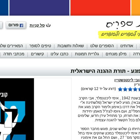
פורום
סל קניות
אודותינו
הסופרים שלנו
שאלות ותשובות
טיפים לסופר
המאיירים שלנו
רדה
מילון מונחים
גלריית תמונות
כתבו עלינו
קישורים
מכתבי תודה
גע - תורת ההגנה הישראלית
בי ליכטנשטיין
יון
(דורג על יד 12 קוראים)
הסיפור מתחיל בשנת 1942 , אימי ליכטנפלד, אבי הקרב
באי), מגיע לארץ ישראל (פלשתינה א"י
יל את דרכו באימון ולימוד הקרב מגע את
פלי"ם, ועם גיוסו לצה"ל מאמן יחידות
את תורתו, כך מתחיל עידן חדש, שלימים
לם בכל הקשור להגנה עצמית.
 1968 , בהיותו בן שלוש שנים, פוגש מחבר הספר
אימי ליכטנפלד במכון שהקים אימי בתל
אביב ברחוב פינסקר מס׳ 27 , ושם החל גם את אימוניו