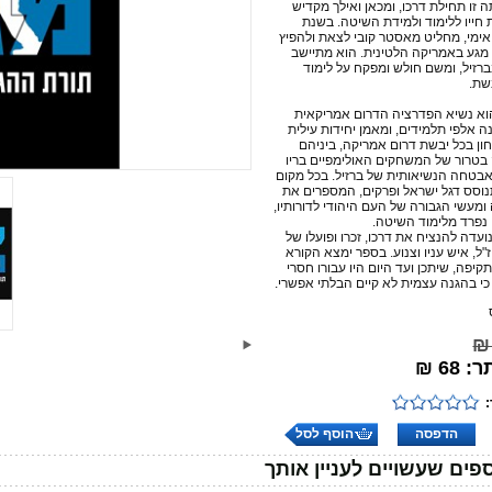
 זו תחילת דרכו, ומכאן ואילך מקדיש
חייו ללימוד ולמידת השיטה. בשנת
 עם אימי, מחליט מאסטר קובי לצאת ולהפיץ
מגע באמריקה הלטינית. הוא מתיישב
בברזיל, ומשם חולש ומפקח על לימוד
שת.
א נשיא הפדרציה הדרום אמריקאית
ה אלפי תלמידים, ומאמן יחידות עילית
ון בכל יבשת דרום אמריקה, ביניהם
בטרור של המשחקים האולימפיים בריו
ת האבטחה הנשיאותית של ברזיל. בכל מקום
וסס דגל ישראל ופרקים, המספרים את
ומעשי הגבורה של העם היהודי לדורותיו,
נפרד מלימוד השיטה.
עדה להנציח את דרכו, זכרו ופועלו של
"ל, איש עניו וצנוע. בספר ימצא הקורא
יפה, שיתכן ועד היום היו עבורו חסרי
ר כי בהגנה עצמית לא קיים הבלתי אפשרי.
68 ₪
הדפסה
הוסף לסל
פים שעשויים לעניין אותך