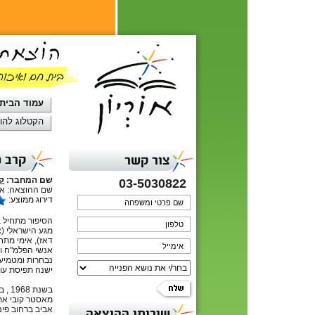
עמוד הבית
הקטלוג להו
קרב מ
צור קשר
שם המחבר:
קו
03-5030822
שם ההוצאה: אור
דירוג ממוצע:
מגע הישראלי (צ
דאז), אימי מתח
אנשי הפלמ"ח וה
נבחרות ומטמיע 
ישנה תפיסת עו
בשנת
מאסטר קובי את 
שירותי ההוצאה