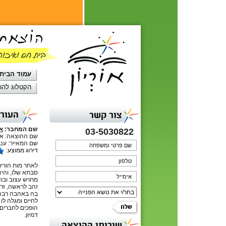
עמוד הבית
הקטלוג להו
העורב
צור קשר
שם המחבר:
אי
03-5030822
שם ההוצאה: אור
שם המאייר: ענב
דירוג ממוצע:
לאחר מות הוריו
סבתא שלו, והיא
מרגיש עצוב ובו
זהב לראשה, זרו
בה באהבה רבה,
לחיים ומגלה ל
הופכים לחברים 
דמיון.
שירותי ההוצאה