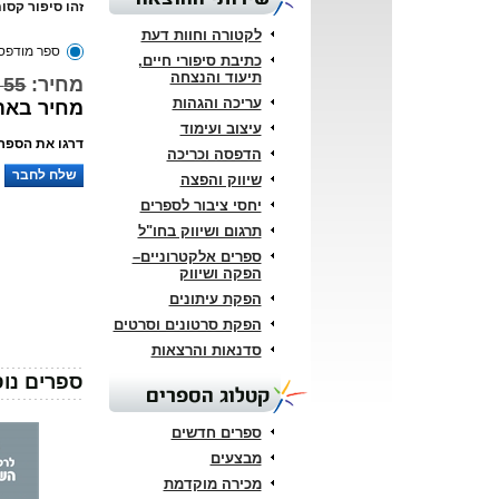
זהו סיפור קסום
לקטורה וחוות דעת
ספר מודפס
כתיבת סיפורי חיים,
תיעוד והנצחה
מחיר:
55 ₪
עריכה והגהות
מחיר באתר: 
עיצוב ועימוד
דרגו את הספר:
הדפסה וכריכה
שלח לחבר
שיווק והפצה
יחסי ציבור לספרים
תרגום ושיווק בחו"ל
ספרים אלקטרוניים–
הפקה ושיווק
הפקת עיתונים
הפקת סרטונים וסרטים
סדנאות והרצאות
ספרים נוס
קטלוג הספרים
ספרים חדשים
מבצעים
מכירה מוקדמת