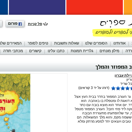
פורום
סל קניות
אודותינו
הסופרים שלנו
שאלות ותשובות
טיפים לסופר
המאיירים שלנו
רדה
מילון מונחים
גלריית תמונות
כתבו עלינו
קישורים
מכתבי תודה
 המפוזר והמלך
ילת עברון
יון
ל שריד
(דורג על יד 3 קוראים)
 גר העורב המפוזר בחדר בבית העץ אצל
 דואגת לו ומטפלת בו באהבה. הוא
דד. יום אחד הוא מוצא בובה עם כתר
קה ליד פחי הזבל. העורב המפוזר מטפל
 עד שלהפתעתו מתעוררת הבובה
ו ששמה מקס, והוא מלך המשאלות. הם
טובים ויוצאים יחד למסע מרתק ומלא