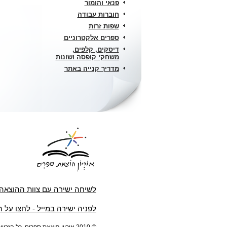
פנאי והומור
חוברות עבודה
שפות זרות
ספרים אלקטרוניים
דיסקים, קלפים,
משחקי קופסה ושונות
מדריך קנייה באתר
לשיחה ישירה עם צוות ההוצאה
לפניה ישירה במייל - לחצו על 