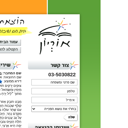
עמוד הבית
הקטלוג להו
שירים
צור קשר
שם המחבר:
בנ
03-5030822
שם ההוצאה: אור
דירוג ממוצע:
צוּקִים יְרֻקִּים חוֹל
מִיָּמִין וּמִשְּׂמֹאל 
מתוך ״לֵיל יָרֵחַ בּ
מַבָּט חוֹבֵק אֵזוֹר,
קוֹלֵף שִׁכְבוֹת הַזְּמ
עִם שַׁחַר עוֹלֶה בִ
מִקֶּדֶם נָהָר, הַיָּ
עַל גַּב עֲנָנִים כְּת
הִלַּת הַטַּיָּס צוֹב
יָפָה הִיא אַרְצִי, ש
שירותי ההוצאה