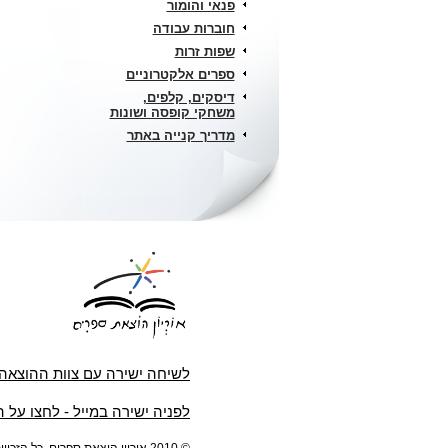
פנאי והומור
חוברות עבודה
שפות זרות
ספרים אלקטרוניים
דיסקים, קלפים,
משחקי קופסה ושונות
מדריך קנייה באתר
לשיחה ישירה עם צוות ההוצאה
לפניה ישירה במייל - לחצו על 