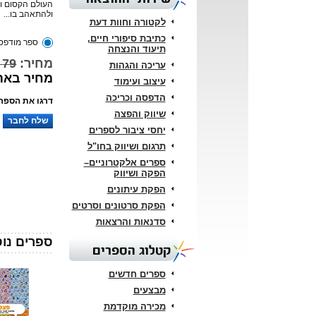
העולם הקסום וה
ולהתאהב בו
...
לקטורה וחוות דעת
כתיבת סיפורי חיים,
ספר מודפס
תיעוד והנצחה
מחיר:
79 ₪
עריכה והגהות
מחיר באתר: 
עיצוב ועימוד
הדפסה וכריכה
דרגו את הספר:
שיווק והפצה
שלח לחבר
יחסי ציבור לספרים
תרגום ושיווק בחו"ל
ספרים אלקטרוניים–
הפקה ושיווק
הפקת עיתונים
הפקת סרטונים וסרטים
סדנאות והרצאות
ספרים נוס
קטלוג הספרים
ספרים חדשים
מבצעים
מכירה מוקדמת