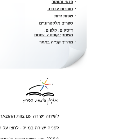
פנאי והומור
חוברות עבודה
שפות זרות
ספרים אלקטרוניים
דיסקים, קלפים,
משחקי קופסה ושונות
מדריך קנייה באתר
לשיחה ישירה עם צוות ההוצאה
לפניה ישירה במייל - לחצו על 