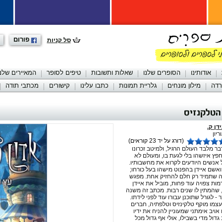
פורום
סל קניות
אודותינו
הסופרים שלנו
שאלות ותשובות
טיפים לסופר
המאיירים שלנו
רדה
מילון מונחים
גלריית תמונות
כתבו עלינו
קישורים
מכתבי תודה
הטלקנזיס
דן ק.
יון
(דורג על יד 23 קוראים)
בר מלבד העולם הרגיל, ולמיטב זכרונו
פץ איזשהו בלי לגעת בו, ומעולם לא
 אנשים היודעים לקרוא את מחשבותיו.
אשם איידן בהפנוט מישהו בעל כורחו;
ה שתמיד רק חלם להחזיק אחת. מפגש
מות צפויה עוד פחות, מוביל את איידן
שהמתין לו שנים רבות. מכתב זה משנה
- לגורל שתוכנן עבורו עוד לפני לידתו.
עצמו מוקף טלקינזיס וטלפתיה, חברים
אויב אימתני שמעוניין להניח את ידיו
 גדול מדי בשבילו, אולי אף גדול מכל