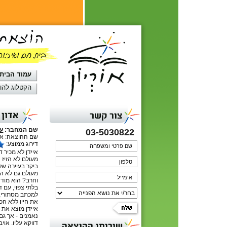
עמוד הבית
הקטלוג להו
אדון 
צור קשר
שם המחבר:
עי
03-5030822
שם ההוצאה: אור
דירוג ממוצע:
איידן לא מכיר ד
מעולם לא הזיז ח
ביקר בעיירה של
מעולם גם לא הו
וחרב? הוא מוד
בלתי צפוי, עם ד
למכתב מסתורי, 
את חייו ללא הכר 
איידן מוצא את 
נאמנים - אך גם 
דווקא עליו. אויב
שירותי ההוצאה