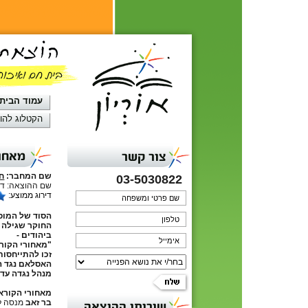
עמוד הבית
הקטלוג להו
מאחור
צור קשר
שם המחבר:
חי
03-5030822
שם ההוצאה: דפ
דירוג ממוצע:
הסוד של המוס
החוקר שגילה 
ביהודים -
"מאחורי הקור
זכו להתייחסות
האסלאם נגד ה
מנהל נגדה עד י
מאחורי הקורא
בר זאב
מנסה ל
שירותי ההוצאה