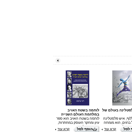
סטלינה בעולם של
לוחמה בשטח האויב
חבילת ספרי הילדים של
להיו
במלחמת העולם השנייה
המשורר אשר וינשטיין
ברגי
וף, איש פלסטלינה
לוחמה בשטח האויב הוא ספר
חבילה זו כוללת את 7 ספרי
אליא
ברגים, הוא מומחה
עיון ומחקר העוסק במחתרות,
הילדים של המחבר והמשורר
בעול
וריטלינג, מרצה,
פרטיזנים, לוחמת קומנדו,
אשר וינשטיין: מיהו מלך
לשיוו
 לסל
קרא עוד
הוסף לסל
קרא עוד
הוסף לסל
קרא עוד
ץ שליווה למעלה
יחידות עילית מיוחדות ויחידות
החיות, מחנכים את המפלצת,
סופר 