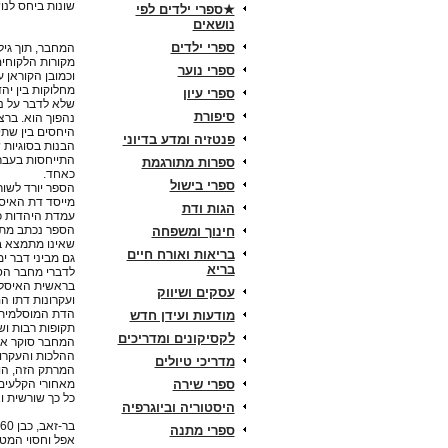
שונות ביחס לנוש
★ספרי ילדים לפי
נושאים
ספרי ילדים
המחבר, תוך גיל
מקורות הלקוחים
ספרי נוער
וכמובן הקוראן ע
מחלוקות בין יהד
ספרי עיון
שלא לדבר על ני
סיפורת
נהפוך הוא. ברצ
היחסים בין שתי
פנטזיה ומדע בדיוני
הבנות בסוגיות 
התייחסות בעבר 
ספרות מתורגמת
כאחד.
ספרי בישול
הספר יורד לשור
מייסד דת האיסלא
הגות ודת
עמדת היהדות כ
הספר נכתב מתוך 
חינוך ומשפחה
שאינו מתמצא בנ
בריאות ואורח חיים
גם מביני דבר י
בריא
לדברי מחבר הס
בראשית האיסלא
עסקים ושיווק
ועקרונות דתו ה
הדת המוסלמית 
מודעות ועידן חדש
תקופות רבות וש
לקסיקונים ומדריכים
המחבר סוקר את
ההלכות והעקרו
מדריכי טיולים
המרתק הזה, הו
ספרי שירה
מאחורי הקלעים 
כל כך שורשית וא
היסטוריה וביוגרפיה
ב
ספרי מתנה
אפל וחסוי המטי