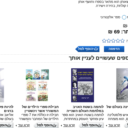
שאותן הוא מתאר בספרו וחושף אותן
קולחת, בהירה וישירה.
ספר אלקטרוני
69 ₪
הדפסה
הוסף לסל
פים שעשויים לעניין אותך
נה בעולם של
לוחמה בשטח האויב
חבילת ספרי הילדים של
להיות פל
במלחמת העולם השנייה
המשורר אשר וינשטיין
ברגים
איש פלסטלינה
לוחמה בשטח האויב הוא ספר
חבילה זו כוללת את 7 ספרי
אליאב אלל
ם, הוא מומחה
עיון ומחקר העוסק במחתרות,
הילדים של המחבר והמשורר
בעולם של 
ינג, מרצה,
פרטיזנים, לוחמת קומנדו,
אשר וינשטיין: מיהו מלך
לשיווק וסט
קרא עוד
הוסף לסל
קרא עוד
הוסף לסל
קרא עוד
הוסף
ווה למעלה
יחידות עילית מיוחדות ויחידות
החיות, מחנכים את המפלצת,
סופר ויוע