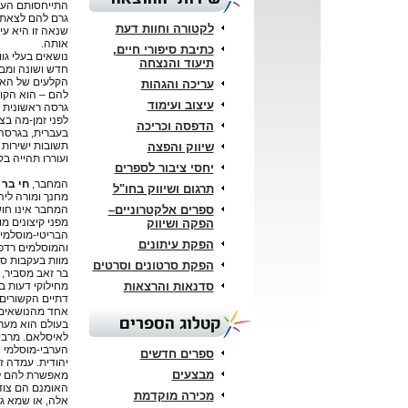
התייחסותם העוי
גרם להם לצאת 
לקטורה וחוות דעת
שנאה זו היא עיו
אותה.
כתיבת סיפורי חיים,
נושאים בעלי גוו
תיעוד והנצחה
חדש ושונה ומב
הקלעים של האי
עריכה והגהות
להם – הוא הקור
עיצוב ועימוד
גרסה ראשונית 
לפני זמן-מה בצ
הדפסה וכריכה
בעברית, בגרסה
תשובות ישירות 
שיווק והפצה
ועוררו תהייה ב
יחסי ציבור לספרים
המחבר,
חי בר 
תרגום ושיווק בחו"ל
מחנך ומורה לי
ספרים אלקטרוניים–
המחבר אינו חו
מפני קיצונים מ
הפקה ושיווק
הבריטי-מוסלמי,
הפקת עיתונים
והמוסלמים רדפו 
מוות בעקבות ספ
הפקת סרטונים וסרטים
בר זאב מסביר, כ
סדנאות והרצאות
מחילוקי דעות ב
דתיים הקשורים
אחד מהנושאים ה
קטלוג הספרים
בעולם הוא מערכ
לאיסלאם. מרבי
הערבי-מוסלמי א
ספרים חדשים
יהודית. עמדה 
מבצעים
מאפשרת להם לה
האומנם הם צודק
מכירה מוקדמת
אלה, או שמא גם