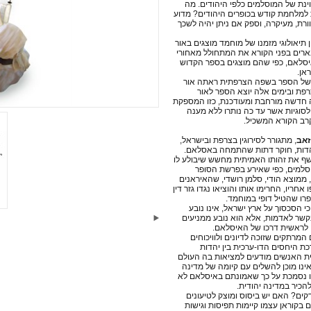
נת של המוסלמים כלפי היהודים. מה
למלחמת קודש בכופרים היהודים? מדוע
ורת, מעיקרה, וספק אם ניתן יהיה לשכך
ן תיאולוגי מזמנו של מוחמד מוצגים באור
ארים בפני הקורא את המתחולל מאחורי
סלאם, כפי שהם מוצגים בספר הקדוש
אן.
של הספר בשפה הצרפתית ראתה אור
רפת ובימים אלה יוצא הספר לאור
 חדשה מורחבת ומעודכנת, כזו המספקת
לסוגיות אשר עד כה נותרו ללא מענה
קרב הקורא המשכיל.
זאב
, מתגורר לסירוגין בצרפת ובישראל,
הדות, חוקר דתות שהתמחה באסלאם.
שף את זהותו האמיתית מחשש שיבולע לו
וסלמים, כפי שאירע בפרשת הסופר
 ממוצא הודי, סלמן רושדי, שהאיראנים
אחריו, החרימו אותו והוציאו נגדו גזר דין
רו שהטיל דופי במוחמד.
י הסכסוך על ארץ ישראל, אינו נובע
קשר לאדמות, אלא הוא נובע ממניעים
 לראשית דרכו של האיסלאם.
מרתקים שזוכה לדיונים ולוויכוחים
ת היחסים הדו-ערכית בין יהדות
ת האנשים מודעים למציאות בה העולם
ינו מוכן להשלים עם קיומה של מדינה
זו נסמכת על כך שאמונתם באיסלאם לא
כיר במדינה יהודית.
ים? האם יש ביסוס ומוצק לטיעונים
 בקוראן עצמו קיימות תפיסות וגישות