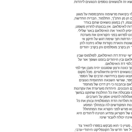
א זה ולנושאים נוספים הנוגעים ליהדות.
וי בקיאות מרשימה והתבססות על מגוון
 הן מן התנ"ך, התלמוד, הברית החדשה,
צמו, דן במגוון נושאים שהם בגדר
ות לאיסלאם. אין בכוונתו לחרוץ משפט,
סיון להאיר את האיסלאם באור שלילי.
ונו לפרוש בפני הקוראים את מערכת
 הדתות תוך שימת דגש על תיקון אי
שונות והארת נקודות שלא ניתנה להן
הן בקרב מוסלמים והן בקרב יהודים
שי יצירת דת האיסלאם, לפולמוס שבין
ם ובין היהודים בזמנו ושופך אור על
לפי דת האיסלאם.
כוונה ורצון שסגנונו יהיה מובן אף למי
ושאים דתיים ותיאולוגיים. מכל מקום
מצאו טעם בחידושיו הרבים של הספר.
פר, שורשי השנאה התהומית נעוצים
ם ובהבנה כי רק דרכו של מוחמד
ם הנכונים. היהדות מערערת את עקרונות
ומבטלת את כל ההלכות שתוקנו במשך
עלולות להמיט אסון על הערבים.
 תולדות הדת המוסלמית ובוחן את כל
נות המקודשים לה ובמהלך המסע
א פורש לפני הקורא את המתחולל
של הקוראן ומדוע הטינה ליהודים היא
ינה יכולה לעבור שינוי.
ר-זאב, כבן 60, מציין כי הוא מבקש בספרו להאיר צד
ל אור חדש על הקונפליקט היהודי-ערבי,