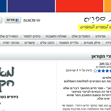
פורום
סל קניות
אודותינו
הסופרים שלנו
שאלות ותשובות
טיפים לסופר
המאיירים שלנו
רדה
מילון מונחים
גלריית תמונות
כתבו עלינו
קישורים
מכתבי תודה
י הקוראן
 בר זאב
ים מספרים
(דורג על יד 4 קוראים)
למים:
מה הם המניעים למלחמת האסלאם
אן" – ספר חדש החושף דברים שלא
 עד כה הבאים לביטוי בטיעוני
יהדות ובעצם המאבק המר שהוא
מינו אלה.
ן
הוא ספר מחקר חדש וייחודי. הסופר
חי
פצח את התעלומה הכה מורכבת מעצם