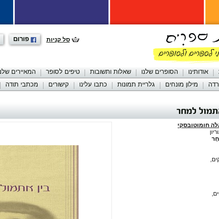
פורום
סל קניות
אודותינו
הסופרים שלנו
שאלות ותשובות
טיפים לסופר
המאיירים שלנו
רדה
מילון מונחים
גלריית תמונות
כתבו עלינו
קישורים
מכתבי תודה
תמול למחר
לה חומוטובסקי
יון
חָר
ִים,
ִים,