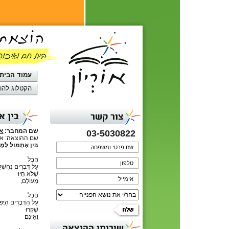
עמוד הבית
הקטלוג להו
בין א
צור קשר
שם המחבר:
א
03-5030822
שם ההוצאה: אור
בֵּין אֶתְמוֹל לְמָ
חֲבָל
עַל דְּבָרִים נֶחְשָׁק
שֶׁלֹּא הָיוּ
מֵעוֹלָם,
חֲבָל
עַל הַדְּבָרִים הַיָּפ
שֶׁקָּרוּ
וְאֵינָם
שירותי ההוצאה