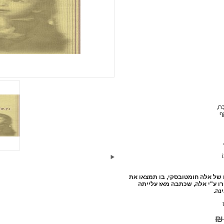
ַּח,
ַף
ֹ
 של אלה חומטובסקי, בו תמצאו את
ו ע"י אלה, שכתבה מאז עלייתה
נה.