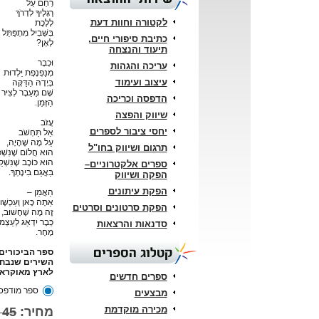
רַחֵם עַל
רַגְלֶיךָ לִדְרֹךְ
לקטורה וחוות דעת
לָלֶכֶת
בִּשְׁבִיל מִתְפַּתֵּל
כתיבת סיפורי חיים,
לְאָן?
תיעוד והנצחה
וּכְבָר
עריכה והגהות
מְנַפְנֶפֶת יַלְדוּת
עיצוב ועימוד
בְּיָדָהּ הַדַּקָּה
שָׁם מֵעֵבֶר לְצִיר
הדפסה וכריכה
הַזְּמַן.
שיווק והפצה
עֲזֹב
יחסי ציבור לספרים
אַל תַּחְשֹׁב
עַל מָה שֶׁהָיָה,
תרגום ושיווק בחו"ל
הוּא חֲלוֹם שֶׁנִּשְׁכ
הוּא כּוֹכָב שֶׁנִּשְׁק
ספרים אלקטרוניים–
בַּאֲגַם בִּינָתְךָ.
הפקה ושיווק
הפקת עיתונים
הַאֲמֵן –
אַתָּה כָּאן וְעַכְשָׁו,
הפקת סרטונים וסרטים
זֶה מָה שֶׁחָשׁוּב,
כְּבָר יִדְאַג לְעַצְמו
סדנאות והרצאות
מָחָר.
קטלוג הספרים
ספר הביכורים
השירים שנבחר
לארץ מאוקראי
ספרים חדשים
ספר מודפס
מבצעים
מכירה מוקדמת
מחיר:
45 ₪