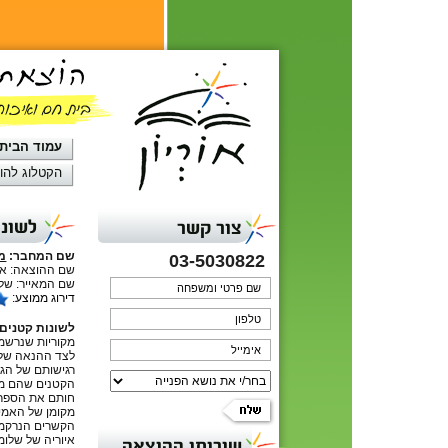
עמוד הבית
הקטלוג להו
לשונו
צור קשר
שם המחבר:
מר
03-5030822
שם ההוצאה: אור
שם המאייר: שלו
דירוג ממוצע:
לשונות קטנים
מקוריות שנרשמו
לצד ההנאה של 
רגישותם של הג
הקטנים שהם מו
חותם את הספר מ
מקומן של האמי
הקשרים הנרקמת 
איוריה של שלומ
שירותי ההוצאה