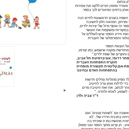
ן ובתום.
 מעודד ומזמין הורים ללקט את אמירות
אותן בדפים המיועדים לכך בספר.
שפה בשנים הראשונות לחיים הִנה
ומרתק, המהווה חלון לחשיבה
פר זה אוסף גדול של יצירות ילדים,
 במקוריות ומשקפות את העושר
את הידע הסמוי שיש לעוללים על
לוגי והמורפולוגי של העברית
על הוצאת הספר
חודשת ומקווה שישמש, כמו קודמו,
ם וחוקרים של שפת ילדים."
תר דרומי, אוניברסיטת תל אביב,
חוקרת התפתחות העברית
תֿ-אם,קלינאית תקשורת מומחית
בהתפתחות האדם ובחינוך
ילד מפיק מרגליות ומילים חדשות
די לדלות אותן צריך להיטיב
הר לכתוב. את זאת היטיבה מרים
 לשמוע, לאחוז ולחרוז..."
ד"ר צביה ולדן
אשונה עם ´לשונות קטנים´ ועם
תה בתכנית הרדיו שלי. לא
וויה מרגשת כמו זו שזכיתי בה
ון - הן קראו מתוך הספר ואני ממולן