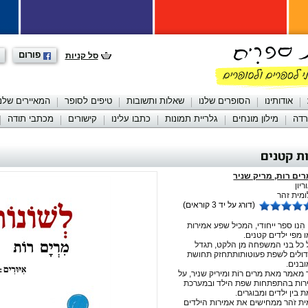
פורום
סל קניות
אודותינו
הסופרים שלנו
שאלות ותשובות
טיפים לסופר
המאיירים שלנו
רדה
מילון מונחים
גלריית תמונות
כתבו עלינו
קישורים
מכתבי תודה
ת קטנים
ים רות, מריק שניר
יון
מית זהר
(דורג על יד 3 קוראים)
הִנו ספר ייחודי, המכיל שפע אמירות
 מפי ילדים קטנים.
כל בני המשפחה מן הלקט, תגדל
דולים לשפת פעוטותותתחזק תחושת
בנים.
אמר מאת מרים רוֹת ומיריק שניר, על
רות בהתפתחות שפת הילד ובמערכת
בין ילדים ומבוגרים.
ית זֹהר ממחישים את אמירות הילדים