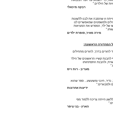
ל, כדי לשמוע עוד ועוד המצאות
ות של הילדים."
רבקה מיכאלי
הייתה זו שהסבה את לבנו ללשונות
ילים ולמשפטים שמאפשרים לנו
 של ילד, המפרש את המציאות
תו."
מירה מאיר, סופרת ילדים
ל המהדורה הראשונה:
 להורים בדרך, להורים מתחילים
יף להבנת קשייו הראשונים של הילד
ורת, ולהבנת התפתחותו
"
מעריב - רות וייס
 נדיר, חינני ומשעשע... ספר שהוא
 ולמבוגרים."
ידיעות אחרונות
שון הייתה צריכה ללמוד מפי
ם."
הארץ - בני ציפר