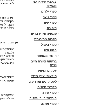
המעטתי לשאו
★ספרי ילדים לפי
לשון פנטסטי
נושאים
ספרי ילדים
ספרי נוער
"מרים רוֹת 
הקטנים, למ
ספרי עיון
הצצה לראשו
סיפורת
בכלים שברשו
פנטזיה ומדע בדיוני
ספרות מתורגמת
מן הביקורת ע
ספרי בישול
"מומלץ מאוד
הגות ודת
ולגננות,
חינוך ומשפחה
ובוודאי יוס
ביצירת תקש
בריאות ואורח חיים
הקוגניטיבית.
בריא
עסקים ושיווק
מודעות ועידן חדש
"אוסף עשיר,
פנינה לילדים
לקסיקונים ומדריכים
מדריכי טיולים
ספרי שירה
"האקדמיה לל
היסטוריה וביוגרפיה
עוללים ויונקי
ספרי מתנה