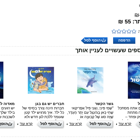
55 ₪
הדפסה
הוסף לסל
פים שעשויים לעניין אותך
גשר הקשר
חברים יש גם בגן
מאדוה לנ
ם אתה מסתכל
"שְׁמִי פִּינִי, וַאֲנִי פִּיל אַפְרִיקָאִי
חברות הינה צורך בסיסי של
יש רגעים
ה מתחת
שֶׁחַי כָּאן בַּגּ'וּנְגֶל עִם יֶתֶר הָעֵדֶר,
כל ילד. איך מרגיש ילד קטן
בילד שלך
 ופחד –
שֶׁזֶּה סוּג שֶׁל קְבוּצָה אוֹ
שעומד ללכת לגן חדש ולא
לשכבות ש
 כוח. של חלום.
מִשְׁפָּחָה. וְהַסִּבָּה שֶׁבִּגְלָלָהּ אֲנִי
מוכר? דרור בן ה-4 נרגש ואף
ניצוץ. ניצ
קרא עוד
הוסף לסל
קרא עוד
הוסף לסל
קרא עוד
הוסף
 יכול הרבה
כָּאן, עוֹד טֶרֶם הַשֶּׁמֶשׁ זָרְחָה,
חושש במקצת, לקראת יומו
של אמונה 
ץ הזה עלול
הִיא שֶׁאֲנִי סוֹבֵל מִנְּדוּדֵי שֵׁנָה..."
הראשון בגן. האם ימצא לו שם
יותר. אבל 
נצח, אם לא
"אֲנִי רוֹצֶה לִנְדֹּד לַמֶּרְחַקִּים...
חברים חדשים? בחלומו הוא
להישאר חב
ם לפרוץ
הַרְחֵק מִכָּאן, בְּיַבֶּשֶׁת אַסְיָה, יֵשׁ
משוחח עם בובות התן והגי'רף
ניתן לו את