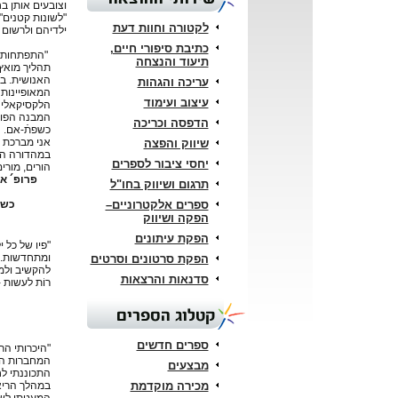
וצובעים אותן בח
"לשונות קטנים"
לקטורה וחוות דעת
ילדיהם ולרשום 
כתיבת סיפורי חיים,
"התפתחות ה
תיעוד והנצחה
תהליך מואץ 
האנושית. בס
עריכה והגהות
המאופיינות
עיצוב ועימוד
הלקסיקאלי ו
המבנה הפונו
הדפסה וכריכה
כשפתֿ-אם.
אני מברכת 
שיווק והפצה
במהדורה המ
יחסי ציבור לספרים
הורים, מורי
פרופ´ אס
תרגום ושיווק בחו"ל
ספרים אלקטרוניים–
כשפ
הפקה ושיווק
הפקת עיתונים
"פיו של כל 
ומתחדשות. כ
הפקת סרטונים וסרטים
להקשיב ולמ
סדנאות והרצאות
רוֹת לעשות -
קטלוג הספרים
ספרים חדשים
"היכרותי הר
המחברות היי
מבצעים
התכוננתי לח
מכירה מוקדמת
במהלך הריאי