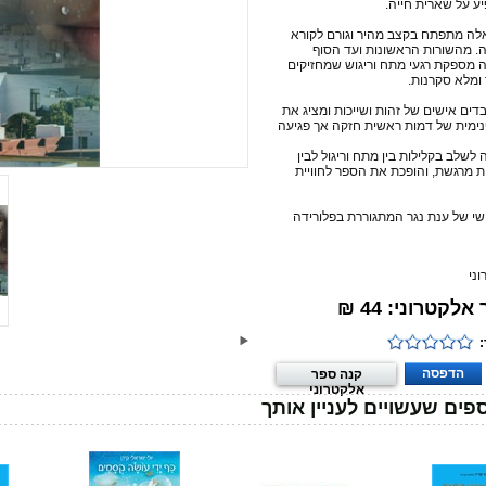
יע על שארית חייה.
לה מתפתח בקצב מהיר וגורם לקורא
. מהשורות הראשונות ועד הסוף
 מספקת רגעי מתח וריגוש שמחזיקים
ומלא סקרנות.
דים אישים של זהות ושייכות ומציג את
מית של דמות ראשית חזקה אך פגיעה
לשלב בקלילות בין מתח וריגול לבין
 מרגשת, והופכת את הספר לחוויית
י של ענת נגר המתגוררת בפלורידה
ני
קטרוני: 44 ₪
הדפסה
קנה ספר
אלקטרוני
פים שעשויים לעניין אותך