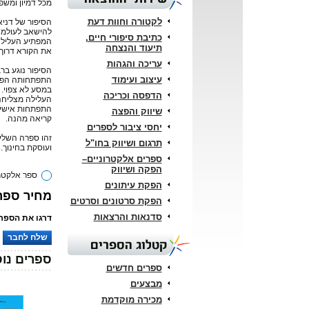
מכל דמיון ומשפ
לקטורה וחוות דעת
הסיפור של דניא
להישאב לעולמה
כתיבת סיפורי חיים,
המפתיע העלילה
תיעוד והנצחה
את הקורא דרוך 
עריכה והגהות
הסיפור נוגע ברב
עיצוב ועימוד
התפתחותה הפני
במסע לא צפוי.
הדפסה וכריכה
העלילה מצליחה 
התפתחות אישית
שיווק והפצה
קריאה מהנה.
יחסי ציבור לספרים
זהו ספרה השליש
תרגום ושיווק בחו"ל
ועוסקת בחינוך.
ספרים אלקטרוניים–
הפקה ושיווק
ספר אלקטרו
הפקת עיתונים
מחיר ספר אל
הפקת סרטונים וסרטים
סדנאות והרצאות
דרגו את הספר:
שלח לחבר
קטלוג הספרים
ספרים נוס
ספרים חדשים
מבצעים
מכירה מוקדמת