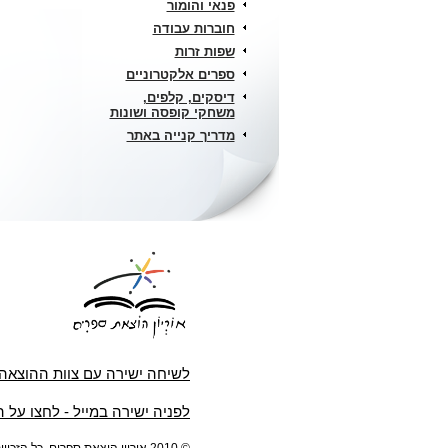
פנאי והומור
חוברות עבודה
שפות זרות
ספרים אלקטרוניים
דיסקים, קלפים,
משחקי קופסה ושונות
מדריך קנייה באתר
לשיחה ישירה עם צוות ההוצאה
לפניה ישירה במייל - לחצו על 