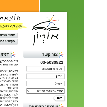
עמוד הבית
הקטלוג להו
דניא
צור קשר
שם המחבר:
ענ
03-5030822
שם ההוצאה: אור
דניאלה, צעירה 
לימודיה באוניב
בקצה הדרומי ש
ארועי השבעה בא
חשה דחף עצום 
גדול יותר.
היהדות, שמעולם
למרות סבה ניצו
אותה למהלכים ל
בניגוד לתוכניו
ריגול מסוכנת 
שירותי ההוצאה