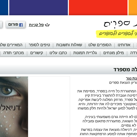
פורום
סל קניות
אודותינו
הסופרים שלנו
שאלות ותשובות
טיפים לסופר
המאיירים שלנו
רדה
מילון מונחים
גלריית תמונות
כתבו עלינו
קישורים
מכתבי תודה
לה מספרד
ת נגר
יון הוצאת ספרים
המתגוררת כל חייה בספרד, מסיימת את
רסיטה ועוברת להתגורר בעיירת קיץ
ל ספרד, מרחק הפלגה ליבשת אפריקה.
וקטובר מזכירים לה את יהדותה, והיא
לפעול למען ישראל ולהיות חלק ממשהו
 לא הייתה גורם משמעותי בעיניה,
ל השואה, מתעוררת פתאום ומובילה
א צפויים.
תיה, דניאלה מוצאת את עצמה בפרשת
שסוחפת אותה למסע הרפתקאות החורג