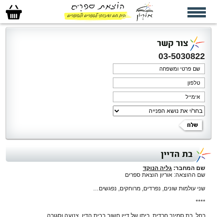
סל
הקניות
שלי
צור קשר
03-5030822
בת הדיין
שם המחבר:
גליה הנוקד
שם ההוצאה: אוריון הוצאת ספרים
שני עולמות שונים, נפרדים, מרוחקים, נפגשים…
****
רחל, בת סמינר חרדית, ביתו של דיין חשוב בבית הדין, צנועה וסגורה.