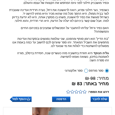
וכפיר מושבניק חילוני לפני גיוס המחפש את הקצוות של עצמו והעולם.
כשכפיר, נער חילוני ופרוע, רואה לראשונה את רחל, נערה חרדית ועדינה שעוברת
לגור בבית ממולו, היא ההפך מכל מה שהוא מכיר והיא מחוץ להישג יד.
כשרחל פוגשת את כפיר לראשונה, משהו בו מסקרן אותה, היא לא יודעת בדיוק
למה. אבל שום קשר ביניהם לא יעלה על הדעת, היא הרי חרדית, והוא חילוני.
האם כפיר ורחל יצליחו להתגבר על המכשולים שמציבים בפניהם החיים
והמשפחה?
"בת הדיין" הוא רומן סוחף ומהפנט, שני עולמות נפגשים ובסקרנות ועדינות
מחפשים את השביל המאחד. זהו ספר שיגרום לכם לחשוב עד כמה באמת אנו
מסוגלים להשתנות כדי לגלות את מי שנועד לנו.
גליה הנוקד
היא חוזרת בתשובה מזה כעשרים שנה, חסידת ברסלב, מורה
לאומנות בתיכון, נשואה ואמא לחמישה.
זהו ספרה השני.
ספר מודפס
ספר אלקטרוני
מחיר:
98 ₪
מחיר באתר: 83 ₪
דרגו את הספר:
שלח לחבר
הדפסה
הוסף לסל