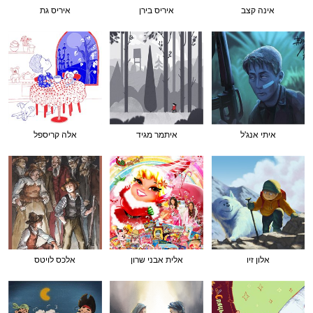
אינה קצב
איריס בירן
איריס גת
איתי אנג'ל
איתמר מגיד
אלה קריספל
אלון זיו
אלית אבני שרון
אלכס לויטס