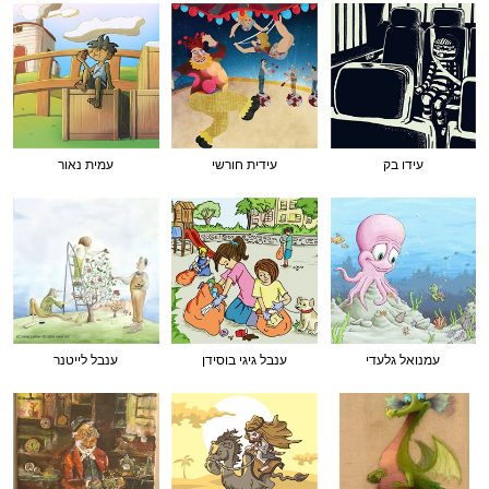
עידו בק
עידית חורשי
עמית נאור
עמנואל גלעדי
ענבל גיגי בוסידן
ענבל לייטנר