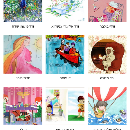
וולף בולבה
ורד אליעזרי גנשרוא
ורד פישמן שדה
ורד מנשה
זיו שמח
חגית סורני
חוליה פיליפונה-ארז
חופית סינאוי
חן לב