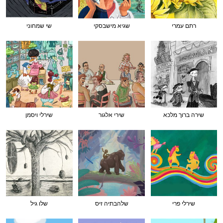
רתם עמרי
שגיא מישבסקי
שי שמחוני
שירה ברוך מלכא
שירי אלגור
שירלי ויסמן
שירלי פרי
שלהבתיה זיס
שלו גיל