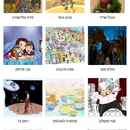
ענבל שריד
עציון גואל
פזית גולדשטיין
פיליפ פקר
פפה פיינברג
צבי פדלמן
קטי סוקולוב
קסאניה לוגובסקי
ראם בר