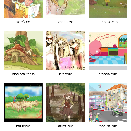
מיכל גל-מרקו
מיכל הרטל
מיכל זינגר
מיכל פלסקוב
מירב קיט
מירב שדה לביא
מירי גלויברמן
מירי דרויש
מלכה יזדי