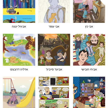
אבי כץ
אבי עופר
אביגיל יונגה
אביחי חובישי
אביעד סייביץ'
אדליה דרובצקי