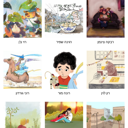
רבקה צינמן
רגינה שפיר
רוי צ'ן
רון לוין
רונה מור
רוני גורדון