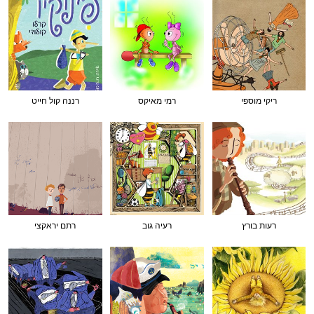
ריקי מוספי
רמי מאיקס
רננה קול חייט
רעות בורץ
רעיה גוב
רתם יראקצי