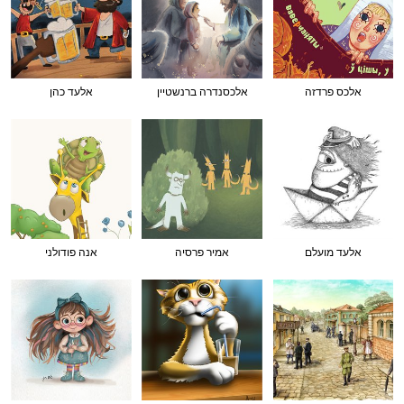
אלכס פרדזה
אלכסנדרה ברנשטיין
אלעד כהן
אלעד מועלם
אמיר פרסיה
אנה פודולני