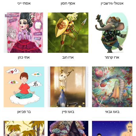
אנטולי גירשביין
אסף חסון
אסתי ייני
ארז קרמר
ארז רגב
אתי כהן
בועז גבאי
בועז פיין
בר פביאן