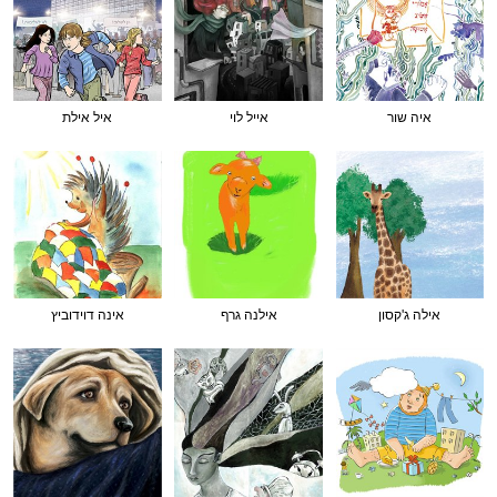
איה שור
אייל לוי
איל אילת
אילה ג'קסון
אילנה גרף
אינה דוידוביץ