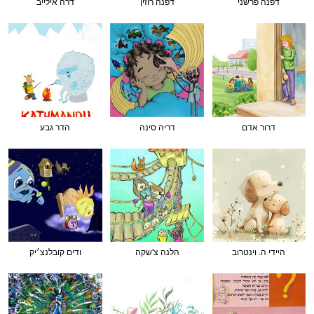
דפנה פרשני
דפנה רוזין
דרה אילייב
דרור אדם
דריה סינה
הדר גבע
היידי ה. וינטרוב
הלנה צ'שקה
ודים קובלנצ׳יק