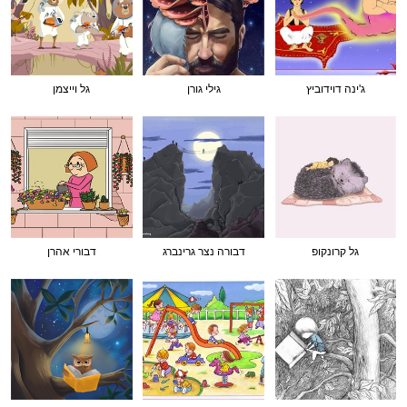
ג'ינה דוידוביץ
גילי גורן
גל וייצמן
גל קרונקופ
דבורה נצר גרינברג
דבורי אהרן