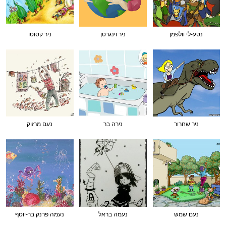
נטע-לי וולפמן
ניר וינגרטן
ניר קסוטו
ניר שחרור
נירה בר
נעם מרזוק
נעם שמש
נעמה בראל
נעמה פרנק בר-יוסף