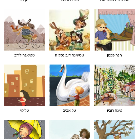
חנה פכמן
טטיאנה דובינסקיה
טטיאנה לזרב
טינה רובין
טל אביב
טל לוי