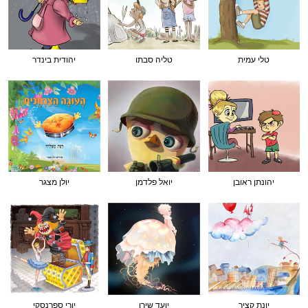
טלי עמית
טליה סבתו
יהודית בינדר
יהונתן ראובן
יואל פלדמן
יולן מצגר
יונת קציר
יועד שירן
יורי ספרנסקי