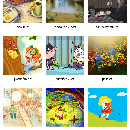
דייוויד באומינגר
דנה ארקשבסקי
דנה גלר
דנה חן
דניאל ליכטר
דניאל מדמון