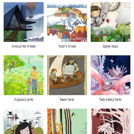
נעמי פוקס
סוניה דימנד
סופיה סריבנאיה
סיגל כספין סגל
סיגל משל
סיוון בונטובה