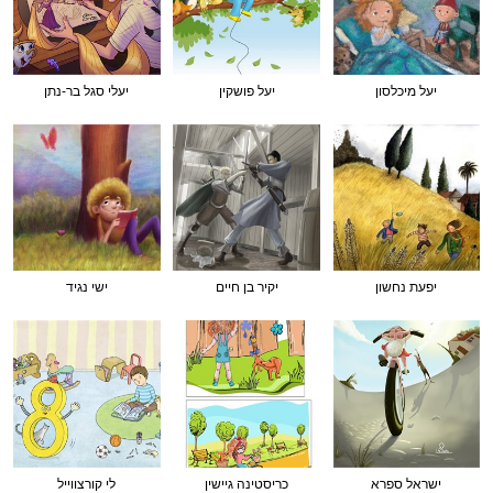
יעל מיכלסון
יעל פושקין
יעלי סגל בר-נתן
יפעת נחשון
יקיר בן חיים
ישי נגיד
ישראל ספרא
כריסטינה גיישין
לי קורצווייל