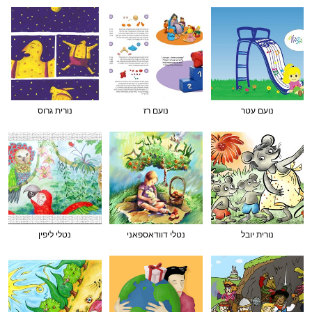
נועם עטר
נועם רז
נורית גרוס
נורית יובל
נטלי דוודאספאני
נטלי ליפין