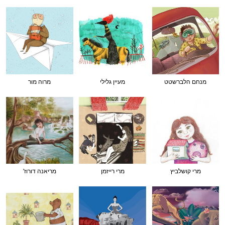
מנחם הלברשטט
מעיין גלילי
מרוה מור
מרי קושלביץ
מרי רייזמן
מריאנה דורוז'