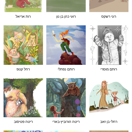
רוני רשקס
רועי כהן בן נון
רות אריאל
רותם מוסרי
רותם נפתלי
רחל קנופ
רחלי בן זאב
ריטה הורוביץ-בארי
ריטה פטיסוב