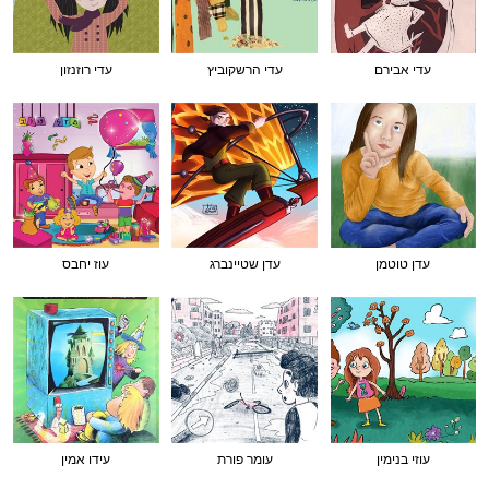
עדי אבירם
עדי הרשקוביץ
עדי רוזנזון
עדן טוטמן
עדן שטיינברג
עוז יחבס
עוזי בנימין
עומר פורת
עידו אמין