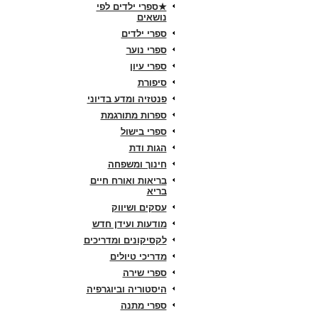
★ספרי ילדים לפי
נושאים
ספרי ילדים
ספרי נוער
ספרי עיון
סיפורת
פנטזיה ומדע בדיוני
ספרות מתורגמת
ספרי בישול
הגות ודת
חינוך ומשפחה
בריאות ואורח חיים
בריא
עסקים ושיווק
מודעות ועידן חדש
לקסיקונים ומדריכים
מדריכי טיולים
ספרי שירה
היסטוריה וביוגרפיה
ספרי מתנה