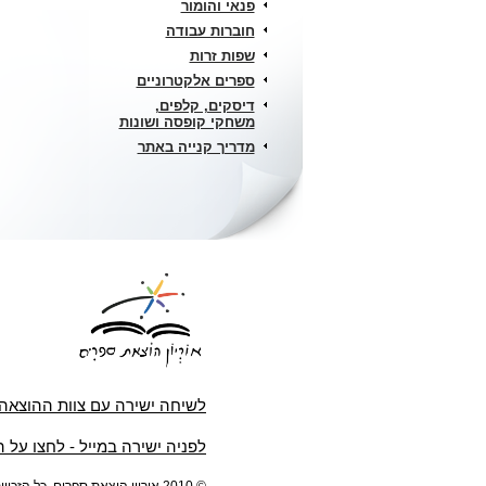
פנאי והומור
חוברות עבודה
שפות זרות
ספרים אלקטרוניים
דיסקים, קלפים,
משחקי קופסה ושונות
מדריך קנייה באתר
לשיחה ישירה עם צוות ההוצאה
לפניה ישירה במייל - לחצו על 