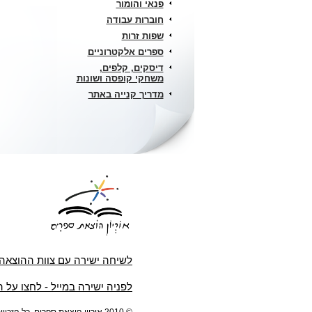
פנאי והומור
חוברות עבודה
שפות זרות
ספרים אלקטרוניים
דיסקים, קלפים,
משחקי קופסה ושונות
מדריך קנייה באתר
לשיחה ישירה עם צוות ההוצאה
לפניה ישירה במייל - לחצו על 