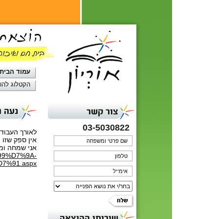
עמוד הבית
הקטלוג להו
נעה ו
צור קשר
03-5030822
לאורך העבודה
אין ספק שזו
אני שמחה וממ
%99%D7%9A-
%91.aspx
שירותי ההוצאה