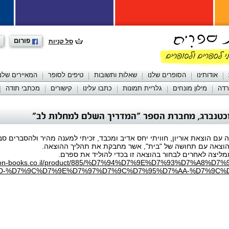
פורום
סל קניות
אודותינו
הסופרים שלנו
שאלות ותשובות
טיפים לסופר
המאיירים שלנו
רדה
מילון מונחים
גלריית תמונות
כתבו עלינו
קישורים
מכתבי תודה
כטנברג, מחברת הספר "המדריך השלם למחלות לב"
 עם הוצאת אוריון, חוויתי יחס אדיב ומכבד, זכיתי למענה מהיר ולהסברים סבל
 הוצאה עם תחושה של "בית", אשר מחבקת את תהליך ההוצאה.
ליצה לאחרים לבחור בהוצאה זו בכדי להוליד את ספרם.
orion-books.co.il/product/885/%D7%94%D7%9E%D7%93%D7%A8%D7
-%D7%9C%D7%9E%D7%97%D7%9C%D7%95%D7%AA-%D7%9C%D7