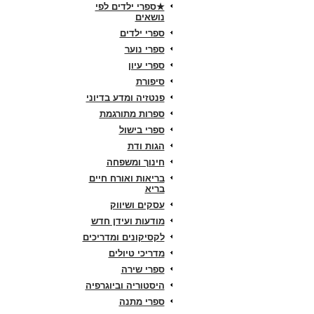
★ספרי ילדים לפי
נושאים
ספרי ילדים
ספרי נוער
ספרי עיון
סיפורת
פנטזיה ומדע בדיוני
ספרות מתורגמת
ספרי בישול
הגות ודת
חינוך ומשפחה
בריאות ואורח חיים
בריא
עסקים ושיווק
מודעות ועידן חדש
לקסיקונים ומדריכים
מדריכי טיולים
ספרי שירה
היסטוריה וביוגרפיה
ספרי מתנה