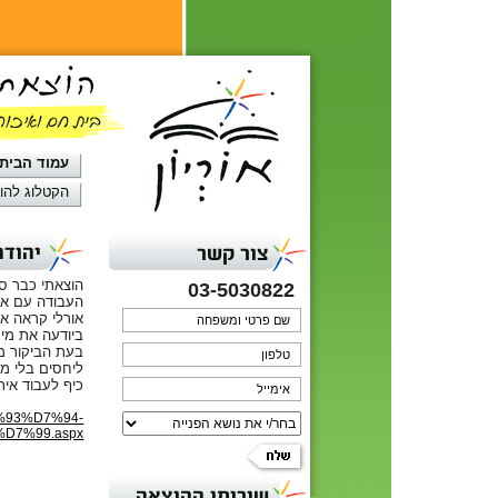
עמוד הבית
הקטלוג להו
יהודה
צור קשר
הוצאתי כבר ספ
03-5030822
העבודה עם אור
אורלי קראה את
ביודעה את מיג
בעת הביקור מצ
ליחסים בלי מ
כיף לעבוד אית
D7%93%D7%94-
D7%99.aspx
שירותי ההוצאה