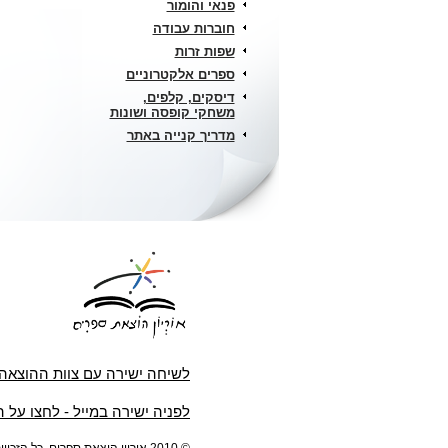
פנאי והומור
חוברות עבודה
שפות זרות
ספרים אלקטרוניים
דיסקים, קלפים,
משחקי קופסה ושונות
מדריך קנייה באתר
לשיחה ישירה עם צוות ההוצאה
לפניה ישירה במייל - לחצו על 