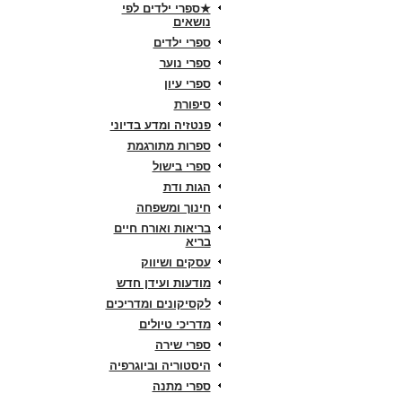
★ספרי ילדים לפי
נושאים
ספרי ילדים
ספרי נוער
ספרי עיון
סיפורת
פנטזיה ומדע בדיוני
ספרות מתורגמת
ספרי בישול
הגות ודת
חינוך ומשפחה
בריאות ואורח חיים
בריא
עסקים ושיווק
מודעות ועידן חדש
לקסיקונים ומדריכים
מדריכי טיולים
ספרי שירה
היסטוריה וביוגרפיה
ספרי מתנה