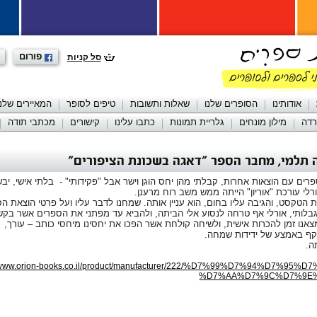
פורום
סל קניות
אודותינו
הסופרים שלנו
שאלות ותשובות
טיפים לסופר
המאיירים שלנו
רדה
מילון מונחים
גלריית תמונות
כתבו עלינו
קישורים
מכתבי תודה
 תלמי, מחבר הספר "דאגה בשכונת הציפורים"
רים עם הוצאות אחרות, קבלתי מהן יחס הוגן וישר אבל "פקידותי" - בלתי אישי, יבש
לי עורכת "אוריון" הייתה ממש משב רוח מרענן.
 הטקסט, והגיבה עליו בחום, הוא עניין אותה. שמחנו לדבר עליו ועל פרטי הוצאת ה
בלותי, אורלי אף טרחה לנסוע אלי הביתה, ולהביא עד מפתני את הספרים אשר בקש
אנו זמן להכרות אישית, ולשיחה קולחת אשר הפכו את יחסינו מיחסי כותב – עורך,
קף באמצע של ידידות שמחה.
ה.
//www.orion-books.co.il/product/manufacturer/222/%D7%99%D7%94%D7%95%
%D7%AA%D7%9C%D7%9E%