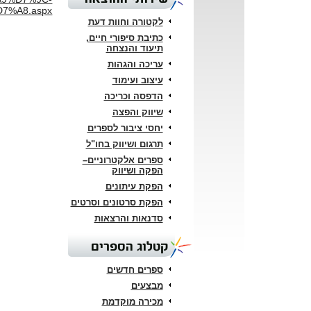
7%A8.aspx
לקטורה וחוות דעת
כתיבת סיפורי חיים,
תיעוד והנצחה
עריכה והגהות
עיצוב ועימוד
הדפסה וכריכה
שיווק והפצה
יחסי ציבור לספרים
תרגום ושיווק בחו"ל
ספרים אלקטרוניים–
הפקה ושיווק
הפקת עיתונים
הפקת סרטונים וסרטים
סדנאות והרצאות
קטלוג הספרים
ספרים חדשים
מבצעים
מכירה מוקדמת