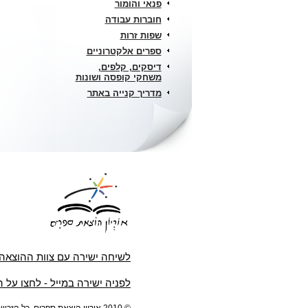
פנאי והומור
חוברות עבודה
שפות זרות
ספרים אלקטרוניים
דיסקים, קלפים,
משחקי קופסה ושונות
מדריך קנייה באתר
לשיחה ישירה עם צוות ההוצאה
לפניה ישירה במייל - לחצו על 