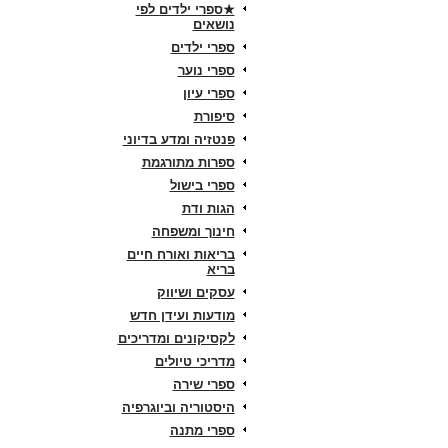
★ספרי ילדים לפי
נושאים
ספרי ילדים
ספרי נוער
ספרי עיון
סיפורת
פנטזיה ומדע בדיוני
ספרות מתורגמת
ספרי בישול
הגות ודת
חינוך ומשפחה
בריאות ואורח חיים
בריא
עסקים ושיווק
מודעות ועידן חדש
לקסיקונים ומדריכים
מדריכי טיולים
ספרי שירה
היסטוריה וביוגרפיה
ספרי מתנה