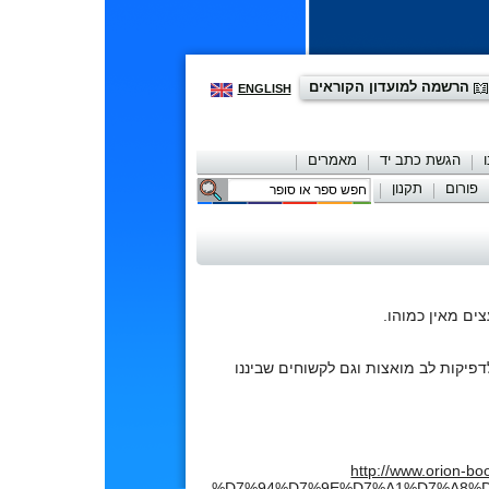
הרשמה למועדון הקוראים
ENGLISH
הגשת כתב יד
מאמרים
פורום
תקנון
יצירת קשר
ים מאין כמוהו.
דפיקות לב מואצות וגם לקשוחים שביננו
http://www.orio
%D7%94%D7%9E%D7%A1%D7%A8%D