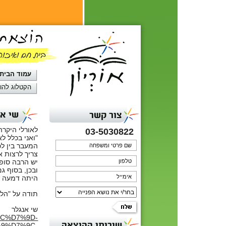
עמוד הבית
הקטלוג להו
שי אנ
צור קשר
לאורלי היקרה 
03-5030822
"ואני בכלל ל
המעבר בין לכ
צריך לרצות א
יש הרבה סופ
ובכן, בסוף ג
היתה דמעה ק
תודה על "הליד
שי אנגלר
%9C%D7%9D-
שירותי ההוצאה
9%D7%9C-