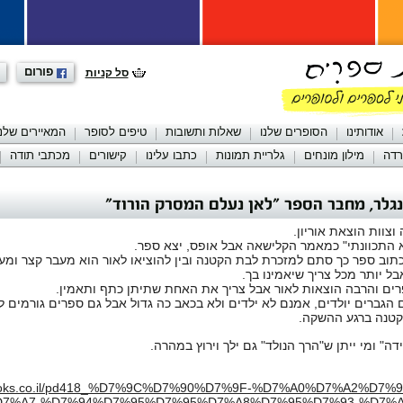
פורום
סל קניות
אודותינו
הסופרים שלנו
שאלות ותשובות
טיפים לסופר
המאיירים שלנו
רדה
מילון מונחים
גלריית תמונות
כתבו עלינו
קישורים
מכתבי תודה
גלר, מחבר הספר "לאן נעלם המסרק הורוד"
וצוות הוצאת אוריון.
א התכוונתי" כמאמר הקלישאה אבל אופס, יצא ספר.
תוב ספר כך סתם למזכרת לבת הקטנה ובין להוציאו לאור הוא מעבר קצר ומעצ
בל יותר מכל צריך שיאמינו בך.
רים והרבה הוצאות לאור אבל צריך את האחת שתיתן כתף ותאמין.
ם הגברים יולדים, אמנם לא ילדים ולא בכאב כה גדול אבל גם ספרים גורמים ל
טנה ברגע ההשקה.
ה" ומי ייתן ש"הרך הנולד" גם ילך וירוץ במהרה.
n-books.co.il/pd418_%D7%9C%D7%90%D7%9F-%D7%A0%D7%A2%D7
7%A7-%D7%94%D7%95%D7%95%D7%A8%D7%95%D7%93-%D7%A